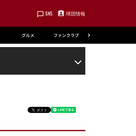
SNS
球団情報
楽天
グルメ
ファンクラブ
アカデミー