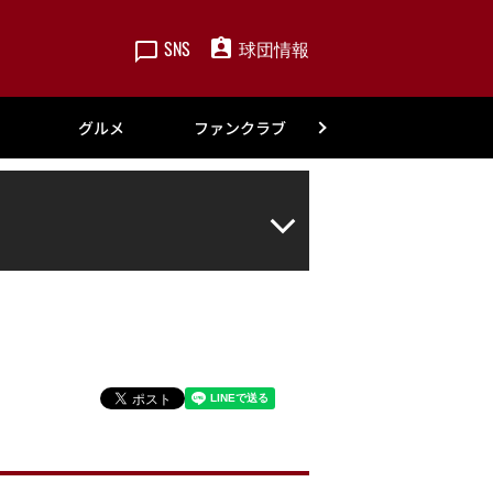
SNS
球団情報
楽天
グルメ
ファンクラブ
アカデミー