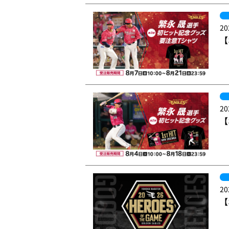
20
【
20
【
20
【