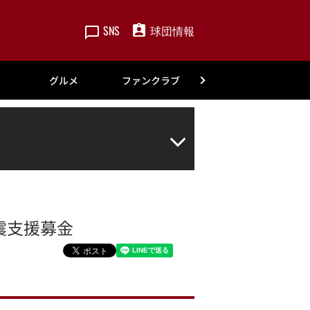
SNS
球団情報
楽天
グルメ
ファンクラブ
アカデミー
震支援募金