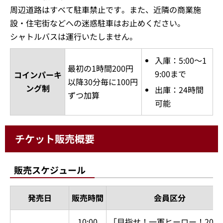
周辺道路はすべて駐車禁止です。また、近隣の商業施
設・住宅街などへの迷惑駐車はお止めください。
シャトルバスは運行いたしません。
入庫：5:00～1
最初の1時間200円
9:00まで
コインパーキ
以降30分毎に100円
ング制
出庫：24時間
ずつ加算
可能
チケット販売概要
販売スケジュール
発売日
販売時間
会員区分
10:00
「目指せ！一軍ヒーロー！
202