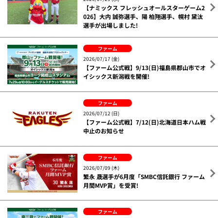
【ナミックス フレッシュオールスターゲーム2
026】大内 誠弥選手、陽 柏翔選手、幌村 黛汰
選手が出場しました!
ファーム
2026/07/17 (金)
【ファーム公式戦】9/13(日)福島県郡山市でオ
イシックス新潟戦を開催!
ファーム
2026/07/12 (日)
【ファーム公式戦】7/12(日)北海道日本ハム戦
中止のお知らせ
ファーム
2026/07/09 (木)
繁永 晟選手が6月度「SMBC信託銀行 ファーム
月間MVP賞」を受賞!
ファーム