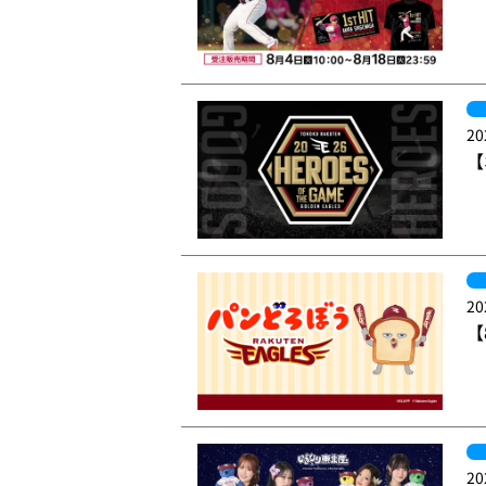
20
【
20
【
20