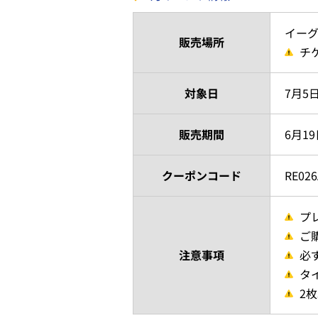
イー
販売場所
チ
対象日
7月5
販売期間
6月19
クーポンコード
RE026
プ
ご
注意事項
必
タ
2