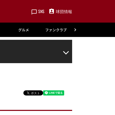
SNS
球団情報
楽天
グルメ
ファンクラブ
アカデミー