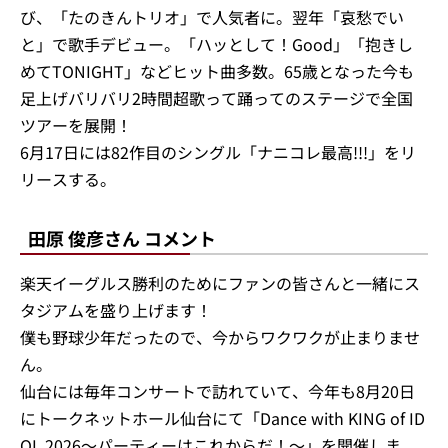
び、「たのきんトリオ」で人気者に。翌年「哀愁でい
と」で歌手デビュー。「ハッとして！Good」「抱きし
めてTONIGHT」などヒット曲多数。65歳となった今も
足上げバリバリ2時間超歌って踊ってのステージで全国
ツアーを展開！
6月17日には82作目のシングル「ナニコレ最高!!!」をリ
リースする。
田原 俊彦さん コメント
楽天イーグルス勝利のためにファンの皆さんと一緒にス
タジアムを盛り上げます！
僕も野球少年だったので、今からワクワクが止まりませ
ん。
仙台には毎年コンサートで訪れていて、今年も8月20日
にトークネットホール仙台にて「Dance with KING of ID
OL 2026～パーティーはこれからだ！～」を開催しま