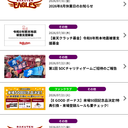
2026/07/31 (金)
2026年8月休業日のお知らせ
その他
2026/07/30 (木)
【楽天クラッチ募金】令和8年熊本地震被害支
援募金
その他
2026/07/22 (水)
第1回 SOCチャリティゲームご招待のご報告
ファンクラブ
その他
2026/07/21 (火)
【E GOOD ボーナス】来場50回記念品決定!特
典引換・来場登録ルールも要チェック!
その他
2026/07/17 (金)