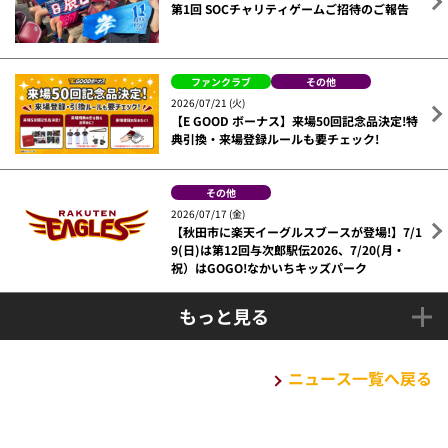
第1回 SOCチャリティゲームご招待のご報告
ファンクラブ
その他
2026/07/21 (火)
【E GOOD ボーナス】来場50回記念品決定!特
典引換・来場登録ルールも要チェック!
その他
2026/07/17 (金)
【秋田市に楽天イーグルスブースが登場!】7/1
9(日)は第12回与次郎駅伝2026、7/20(月・
祝）はGOGO!なかいちキッズパーク
もっと見る
ニュース一覧へ戻る