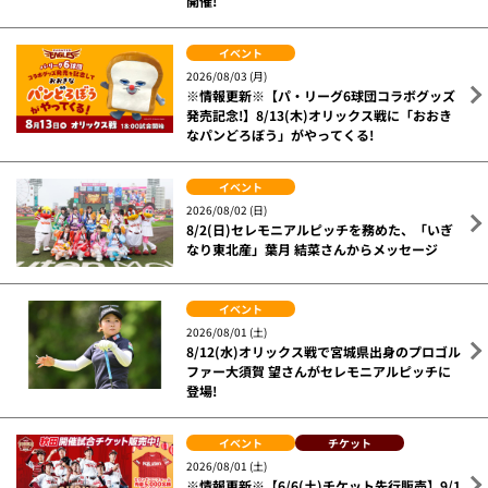
開催!
イベント
2026/08/03 (月)
※情報更新※【パ・リーグ6球団コラボグッズ
発売記念!】8/13(木)オリックス戦に「おおき
なパンどろぼう」がやってくる!
イベント
2026/08/02 (日)
8/2(日)セレモニアルピッチを務めた、「いぎ
なり東北産」葉月 結菜さんからメッセージ
イベント
2026/08/01 (土)
8/12(水)オリックス戦で宮城県出身のプロゴル
ファー大須賀 望さんがセレモニアルピッチに
登場!
イベント
チケット
2026/08/01 (土)
※情報更新※【6/6(土)チケット先行販売】9/1