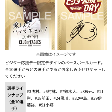
※画像はイメージです
ビジター応援デー限定デザインのベースボールカード。
全10選手からどの選手がでるかお楽しみ♪ぜひゲットし
てください！
選手ライ
#3浅村、#6村林、#7鈴木大、#8辰己、#11
ンナップ
岸、#18前田、#24黒川、#32中島、#39伊
（全10選
藤裕、#51小郷
手）