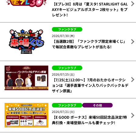
【Eプレ30】8月は「夏スタ! STARLIGHT GAL
AXYキービジュアルポスター 2枚セット」をプ
レゼント!
ファンクラブ
2026/07/30 (木)
【当選数2倍】「ファンクラブ限定来場くじ」
で毎試合素敵なプレゼントが当たる!
ファンクラブ
2026/07/25 (土)
【7/25(土)12:00～】7月のおたからオークシ
ョンは「選手直筆サイン入りバックパック＆デ
ザイン原画」
ファンクラブ
その他
2026/07/21 (火)
【E GOOD ボーナス】来場50回記念品決定!特
典引換・来場登録ルールも要チェック!