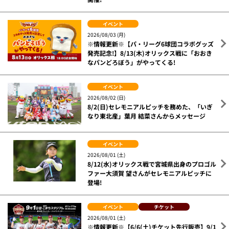
イベント
2026/08/03 (月)
※情報更新※【パ・リーグ6球団コラボグッズ
発売記念!】8/13(木)オリックス戦に「おおき
なパンどろぼう」がやってくる!
イベント
2026/08/02 (日)
8/2(日)セレモニアルピッチを務めた、「いぎ
なり東北産」葉月 結菜さんからメッセージ
イベント
2026/08/01 (土)
8/12(水)オリックス戦で宮城県出身のプロゴル
ファー大須賀 望さんがセレモニアルピッチに
登場!
イベント
チケット
2026/08/01 (土)
※情報更新※【6/6(土)チケット先行販売】9/1