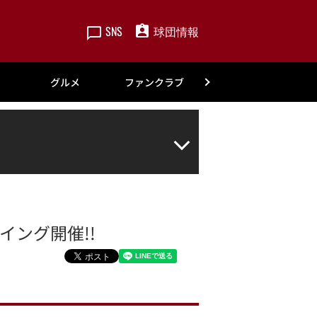
SNS
球団情報
楽天
グルメ
ファンクラブ
アカデミー
ーイング開催!!