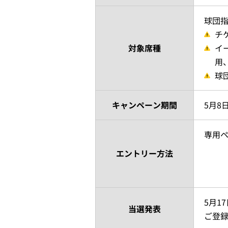
球団
チ
対象席種
イ
用
球
キャンペーン期間
5月8日
専用
エントリー方法
5月1
当選発表
ご登