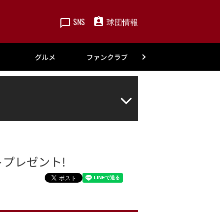
SNS
球団情報
楽天
グルメ
ファンクラブ
アカデミー
ットプレゼント!