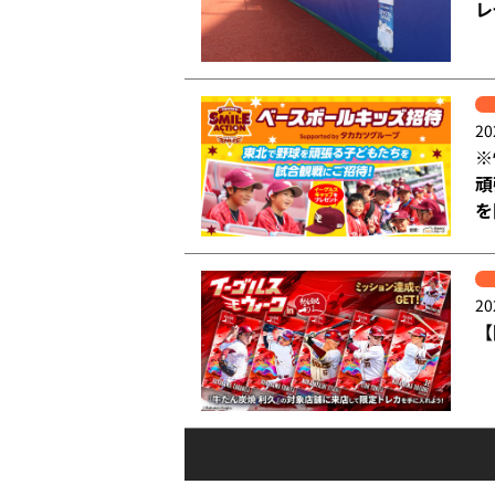
レ
20
※
頑
を
20
【