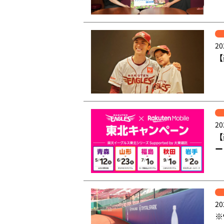
20
【
20
【
ー
20
※