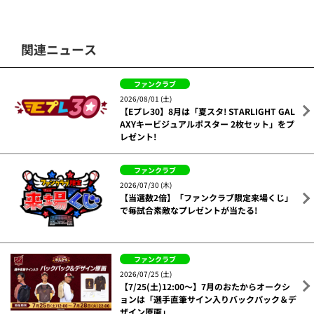
関連ニュース
ファンクラブ
2026/08/01 (土)
【Eプレ30】8月は「夏スタ! STARLIGHT GAL
AXYキービジュアルポスター 2枚セット」をプ
レゼント!
ファンクラブ
2026/07/30 (木)
【当選数2倍】「ファンクラブ限定来場くじ」
で毎試合素敵なプレゼントが当たる!
ファンクラブ
2026/07/25 (土)
【7/25(土)12:00～】7月のおたからオークシ
ョンは「選手直筆サイン入りバックパック＆デ
ザイン原画」