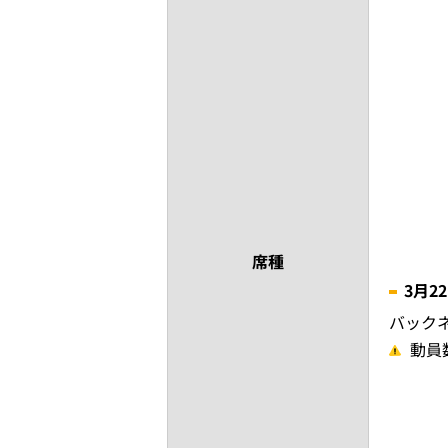
席種
3月2
バック
動員