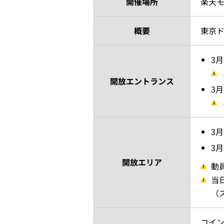
開催場所
楽天モ
概要
東京
3
開放エントランス
3
3
3
開放エリア
動
当
（
コイ