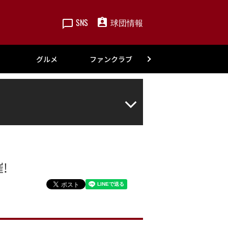
SNS
球団情報
楽天
グルメ
ファンクラブ
アカデミー
!