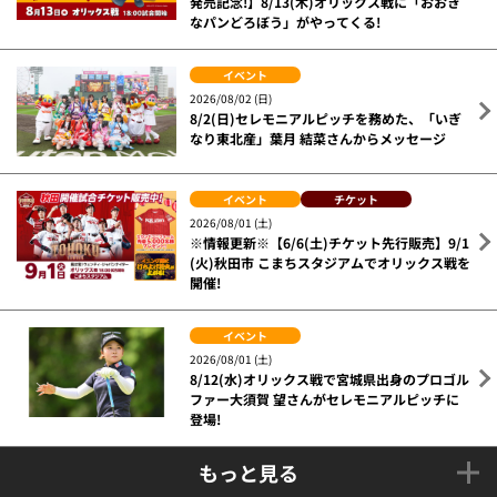
発売記念!】8/13(木)オリックス戦に「おおき
なパンどろぼう」がやってくる!
イベント
2026/08/02 (日)
8/2(日)セレモニアルピッチを務めた、「いぎ
なり東北産」葉月 結菜さんからメッセージ
イベント
チケット
2026/08/01 (土)
※情報更新※【6/6(土)チケット先行販売】9/1
(火)秋田市 こまちスタジアムでオリックス戦を
開催!
イベント
2026/08/01 (土)
8/12(水)オリックス戦で宮城県出身のプロゴル
ファー大須賀 望さんがセレモニアルピッチに
登場!
もっと見る