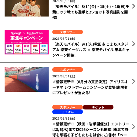
2026/08/01 (土)
【楽天モバイル】9/1(火)秋田市 こまちスタジ
アム 楽天イーグルス × 楽天モバイル 東北キャ
ンペーン開催!
スポンサー
2026/08/01 (土)
※情報更新※【8月分の賞品決定】アイリスオ
ーヤマ レフトホームランゾーンが登場!来場者
にプレゼントが当たる!
スポンサー
チケット
ろっけん
2026/07/31 (金)
※情報更新※【秋田・岩手開催分】エントリー
は8/6(木)まで!2026シーズンも開催!!東北で野
球を頑張る子どもたちを試合にご招待!「ベー
スボールキッズ招待 Supported by タカカツ
グループ」を開催
もっと見る