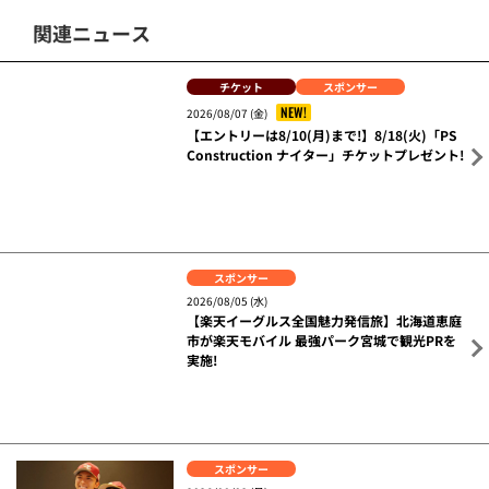
関連ニュース
チケット
スポンサー
NEW!
2026/08/07 (金)
【エントリーは8/10(月)まで!】8/18(火)「PS
Construction ナイター」チケットプレゼント!
スポンサー
2026/08/05 (水)
【楽天イーグルス全国魅力発信旅】北海道恵庭
市が楽天モバイル 最強パーク宮城で観光PRを
実施!
スポンサー
2026/08/03 (月)
【楽天モバイル】8/14(金)・15(土)・16(日)千
葉ロッテ戦でも選手と2ショット写真撮影を開
催!
スポンサー