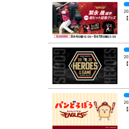
20
【
20
【
20
【