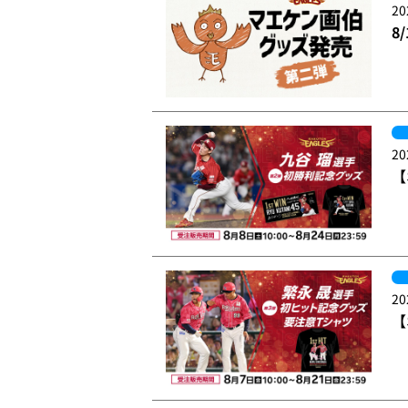
20
8
20
【
20
【