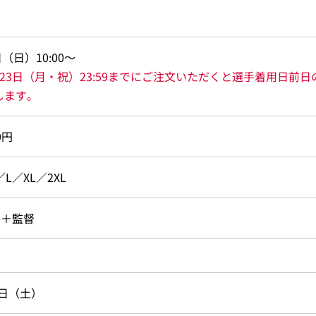
日（日）10:00～
月23日（月・祝）23:59までにご注文いただくと選手着用日前日
します。
0円
L／XL／2XL
手＋監督
5日（土）