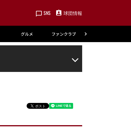
SNS
球団情報
楽天
グルメ
ファンクラブ
アカデミー