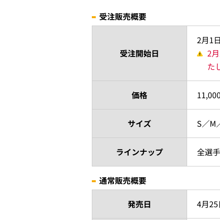
受注販売概要
2月1
受注開始日
2
た
価格
11,00
サイズ
S／M／
ラインナップ
全選
通常販売概要
発売日
4月2