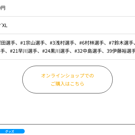
0円
／XL
深田選手、#1宗山選手、#3浅村選手、#6村林選手、#7鈴木選手、
手、#21早川選手、#24黒川選手、#32中島選手、39伊藤裕選手
オンラインショップでの
ご購入はこちら
グッズ