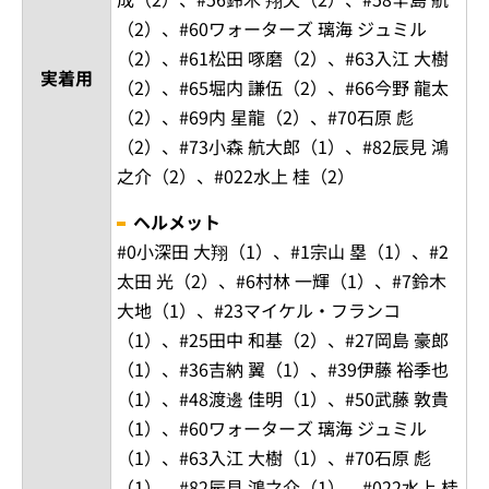
（2）、#60ワォーターズ 璃海 ジュミル
（2）、#61松田 啄磨（2）、#63入江 大樹
実着用
（2）、#65堀内 謙伍（2）、#66今野 龍太
（2）、#69内 星龍（2）、#70石原 彪
（2）、#73小森 航大郎（1）、#82辰見 鴻
之介（2）、#022水上 桂（2）
ヘルメット
#0小深田 大翔（1）、#1宗山 塁（1）、#2
太田 光（2）、#6村林 一輝（1）、#7鈴木
大地（1）、#23マイケル・フランコ
（1）、#25田中 和基（2）、#27岡島 豪郎
（1）、#36吉納 翼（1）、#39伊藤 裕季也
（1）、#48渡邊 佳明（1）、#50武藤 敦貴
（1）、#60ワォーターズ 璃海 ジュミル
（1）、#63入江 大樹（1）、#70石原 彪
（1）、#82辰見 鴻之介（1）、#022水上 桂