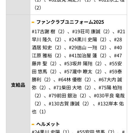
（2）
ファンクラブユニフォーム2025
#17古謝 樹（2）、#19荘司 康誠（2）、#21
早川 隆久（2）、#24黒川 史陽（2）、#28
酒居 知史（2）、#29德山 一翔（2）、#40
江原 雅裕（2）、#41加治屋 蓮（2）、#47
藤井 聖（2）、#53坂井 陽翔（2）、#55安
田 悠馬（2）、#57瀧中 瞭太（2）、#59泰
勝利（2）、#64林 優樹（2）、#67大内 誠
支給品
弥（2）、#71柴田 大地（2）、#75陽 柏翔
（2）、#79前田 銀治（2）、#030平良 竜哉
（2）、#130古賀 康誠（2） 、#132岸本 佑
也（1）
ヘルメット
#24黒川 史陽（1）、#55安田 悠馬（2）、#