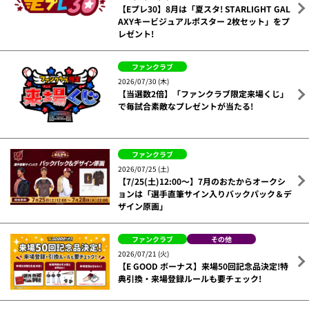
【Eプレ30】8月は「夏スタ! STARLIGHT GAL
AXYキービジュアルポスター 2枚セット」をプ
レゼント!
ファンクラブ
2026/07/30 (木)
【当選数2倍】「ファンクラブ限定来場くじ」
で毎試合素敵なプレゼントが当たる!
ファンクラブ
2026/07/25 (土)
【7/25(土)12:00～】7月のおたからオークシ
ョンは「選手直筆サイン入りバックパック＆デ
ザイン原画」
ファンクラブ
その他
2026/07/21 (火)
【E GOOD ボーナス】来場50回記念品決定!特
典引換・来場登録ルールも要チェック!