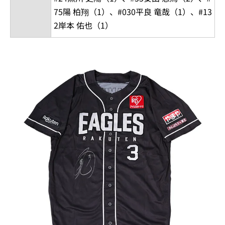
75陽 柏翔（1）、#030平良 竜哉（1）、#13
2岸本 佑也（1）