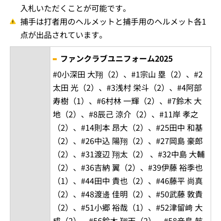
入札いただくことが可能です。
捕手は打者用のヘルメットと捕手用のヘルメット各1
点が出品されています。
ファンクラブユニフォーム2025
#0小深田 大翔（2）、#1宗山 塁（2）、#2
太田 光（2）、#3浅村 栄斗（2）、#4阿部
寿樹（1）、#6村林 一輝（2）、#7鈴木 大
地（2）、#8辰己 涼介（2）、#11岸 孝之
（2）、#14則本 昂大（2）、#25田中 和基
（2）、#26中込 陽翔（2）、#27岡島 豪郎
（2）、#31渡辺 翔太（2） 、#32中島 大輔
（2）、#36吉納 翼（2）、#39伊藤 裕季也
（1）、#44田中 貴也（2）、#46藤平 尚真
（2）、#48渡邊 佳明（2）、#50武藤 敦貴
（2）、#51小郷 裕哉（1）、#52津留﨑 大
成（2）、#56鈴木 翔天（2）、#58辛島 航