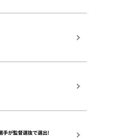
介選手が監督選抜で選出!