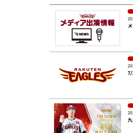
20
メ
20
7
20
九