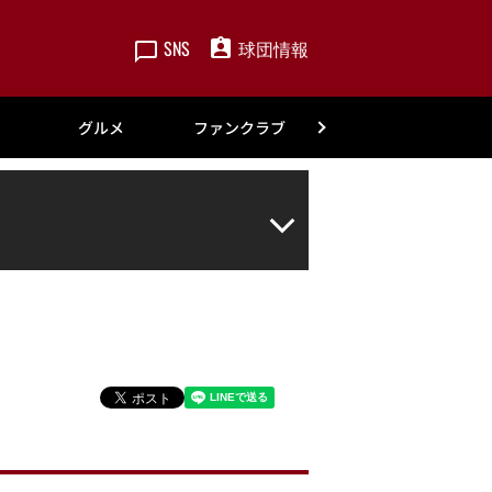
SNS
球団情報
楽天
グルメ
ファンクラブ
アカデミー