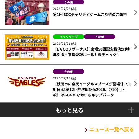
その他
2026/07/22 (水)
第1回 SOCチャリティゲームご招待のご報告
ファンクラブ
その他
2026/07/21 (火)
【E GOOD ボーナス】来場50回記念品決定!特
典引換・来場登録ルールも要チェック!
その他
2026/07/17 (金)
【秋田市に楽天イーグルスブースが登場!】7/1
9(日)は第12回与次郎駅伝2026、7/20(月・
祝）はGOGO!なかいちキッズパーク
もっと見る
ニュース一覧へ戻る