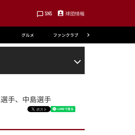
SNS
球団情報
楽天
グルメ
ファンクラブ
アカデミー
也選手、中島選手