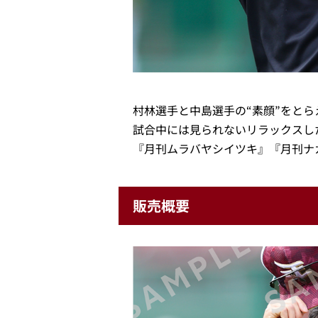
村林選手と中島選手の“素顔”をと
試合中には見られないリラックスし
『月刊ムラバヤシイツキ』『月刊ナカ
販売概要