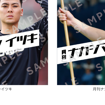
シイツキ
月刊ナ