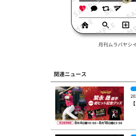
月刊ムラバヤシ
関連ニュース
20
【