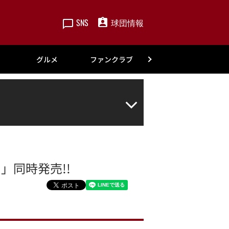
SNS
球団情報
楽天
グルメ
ファンクラブ
アカデミー
」同時発売!!