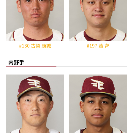
#130 古賀 康誠
#197 蕭 齊
内野手