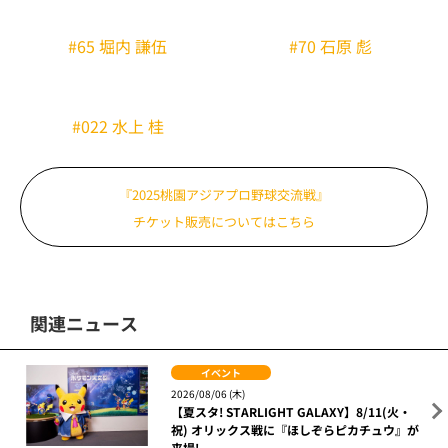
#030 平良 竜哉
外野手
#36 吉納 翼
#8 辰己 涼介
#78 吉野 創士