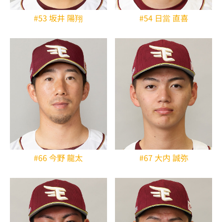
#53 坂井 陽翔
#54 日當 直喜
#66 今野 龍太
#67 大内 誠弥