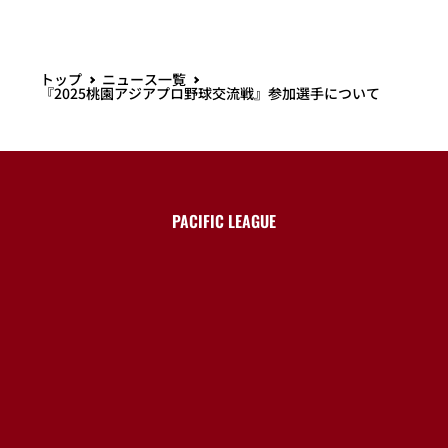
イベント
2026/08/02 (日)
8/2(日)セレモニアルピッチを務めた、「いぎ
なり東北産」葉月 結菜さんからメッセージ
イベント
2026/08/01 (土)
8/12(水)オリックス戦で宮城県出身のプロゴル
ファー大須賀 望さんがセレモニアルピッチに
登場!
イベント
チケット
2026/08/01 (土)
※情報更新※【6/6(土)チケット先行販売】9/1
(火)秋田市 こまちスタジアムでオリックス戦を
開催!