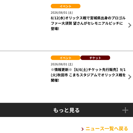
関連ニュース
イベント
2026/08/06 (木)
【夏スタ! STARLIGHT GALAXY】8/11(火・
祝) オリックス戦に『ほしぞらピカチュウ』が
来場!
イベント
2026/08/05 (水)
こまちスタジアム（秋田市）開催試合に向け
て、8/13(木)イオンモール秋田でプレイベント
開催!
イベント
2026/08/03 (月)
※情報更新※【パ・リーグ6球団コラボグッズ
発売記念!】8/13(木)オリックス戦に「おおき
なパンどろぼう」がやってくる!