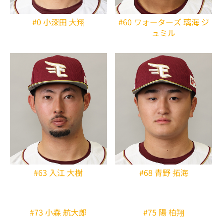
#0 小深田 大翔
#60 ワォーターズ 璃海 ジ
ュミル
#63 入江 大樹
#68 青野 拓海