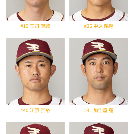
#19 荘司 康誠
#26 中込 陽翔
#40 江原 雅裕
#41 加治屋 蓮