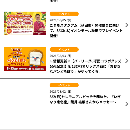
捕手
#2 太田 光
#44 田中 貴也
#65 堀内 謙伍
#70 石原 彪
#022 水上 桂
『2025桃園アジアプロ野球交流戦』
チケット販売についてはこちら