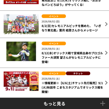
発売記念!】8/13(木)オリックス戦に「おおき
なパンどろぼう」がやってくる!
イベント
2026/08/02 (日)
8/2(日)セレモニアルピッチを務めた、「いぎ
なり東北産」葉月 結菜さんからメッセージ
イベント
2026/08/01 (土)
8/12(水)オリックス戦で宮城県出身のプロゴル
ファー大須賀 望さんがセレモニアルピッチに
登場!
イベント
チケット
2026/08/01 (土)
※情報更新※【6/6(土)チケット先行販売】9/1
(火)秋田市 こまちスタジアムでオリックス戦を
開催!
もっと見る