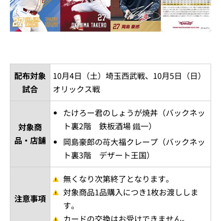
配布対象
10月4日（土）埼玉西武戦、10月5日（日）
試合
オリックス戦
たけろー君のしょうが焼丼（バックネッ
ト裏2階 鉄板酒場 鐵一）
対象商
品・店舗
岡島豪郎の苺大福クレープ（バックネッ
ト裏3階 デザート王国）
無くなり次第終了となります。
対象商品1品購入につき1枚お渡ししま
注意事項
す。
カードの交換はお受けできません。