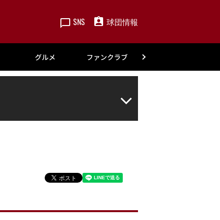
SNS
球団情報
楽天
グルメ
ファンクラブ
アカデミー