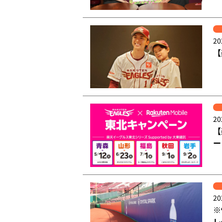
20
【
20
【
ー
20
※
レ