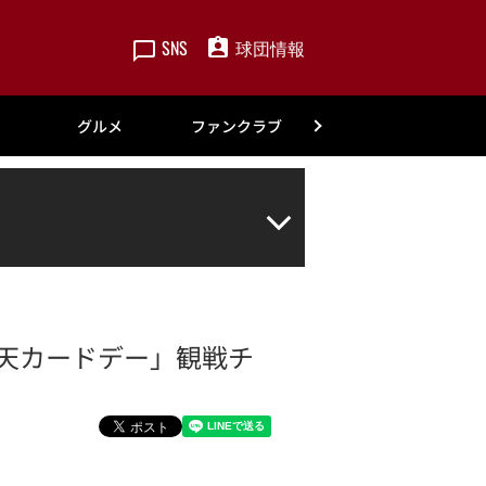
SNS
球団情報
楽天
グルメ
ファンクラブ
アカデミー
 楽天カードデー」観戦チ