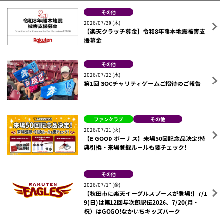
その他
2026/07/30 (木)
【楽天クラッチ募金】令和8年熊本地震被害支
援募金
その他
2026/07/22 (水)
第1回 SOCチャリティゲームご招待のご報告
ファンクラブ
その他
2026/07/21 (火)
【E GOOD ボーナス】来場50回記念品決定!特
典引換・来場登録ルールも要チェック!
その他
2026/07/17 (金)
【秋田市に楽天イーグルスブースが登場!】7/1
9(日)は第12回与次郎駅伝2026、7/20(月・
祝）はGOGO!なかいちキッズパーク