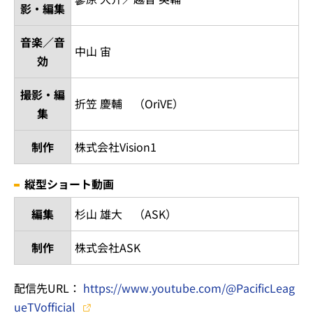
影・編集
音楽／音
中山 宙
効
撮影・編
折笠 慶輔 （OriVE）
集
制作
株式会社Vision1
縦型ショート動画
編集
杉山 雄大 （ASK）
制作
株式会社ASK
配信先URL：
https://www.youtube.com/@PacificLeag
ueTVofficial