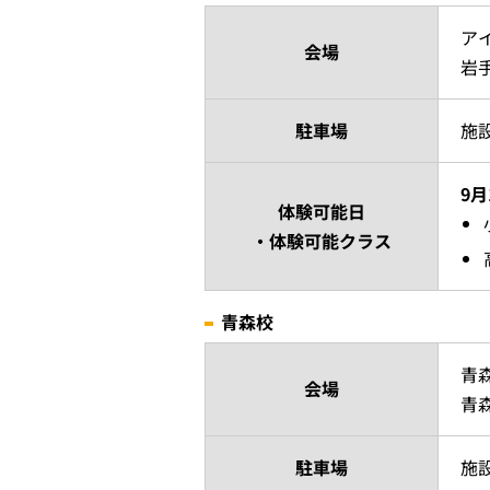
ア
会場
岩
駐車場
施
9月
体験可能日
・体験可能クラス
青森校
青
会場
青森
駐車場
施