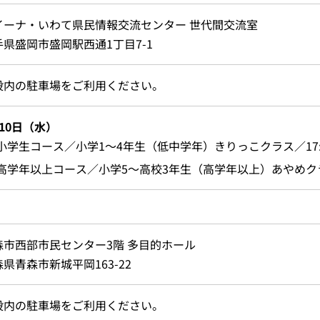
イーナ・いわて県民情報交流センター 世代間交流室
手県盛岡市盛岡駅西通1丁目7-1
設内の駐車場をご利用ください。
10日（水）
小学生コース／小学1～4年生（低中学年）きりっこクラス／17:20
高学年以上コース／小学5～高校3年生（高学年以上）あやめクラス／1
森市西部市民センター3階 多目的ホール
県青森市新城平岡163-22
設内の駐車場をご利用ください。