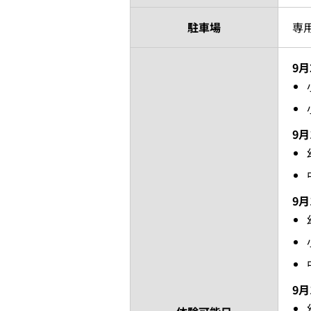
駐車場
専
9月
9
9
9