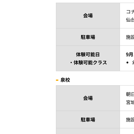
コ
会場
仙
駐車場
施
体験可能日
9月
・体験可能クラス
泉校
朝
会場
宮
駐車場
施