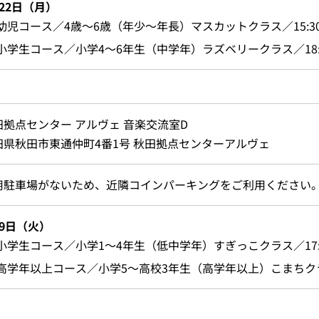
22日（月）
幼児コース／4歳～6歳（年少～年長）マスカットクラス／15:30～
小学生コース／小学4～6年生（中学年）ラズベリークラス／18:30
田拠点センター アルヴェ 音楽交流室D
田県秋田市東通仲町4番1号 秋田拠点センターアルヴェ
用駐車場がないため、近隣コインパーキングをご利用ください
月9日（火）
小学生コース／小学1～4年生（低中学年）すぎっこクラス／17:20
高学年以上コース／小学5～高校3年生（高学年以上）こまちクラス／1