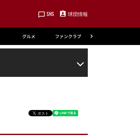
SNS
球団情報
楽天
グルメ
ファンクラブ
アカデミー