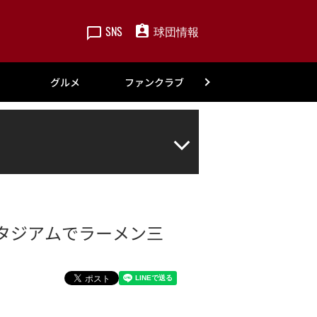
SNS
球団情報
楽天
グルメ
ファンクラブ
アカデミー
はスタジアムでラーメン三