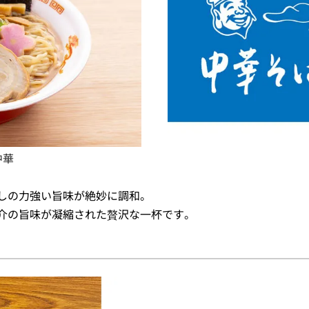
中華
しの力強い旨味が絶妙に調和。
介の旨味が凝縮された贅沢な一杯です。