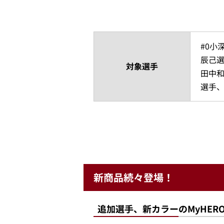
#0小
辰己選
対象選手
田中和
選手、
新商品続々登場！
追加選手、新カラーのMyHE