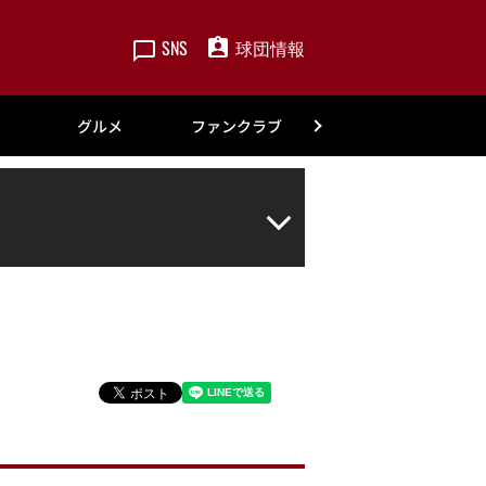
SNS
球団情報
楽天
グルメ
ファンクラブ
アカデミー