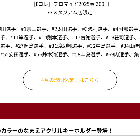
［Eコレ］ブロマイド2025春 300円
※スタジアム店限定
深田選手、#1宗山選手、#2太田選手、#3浅村選手、#4阿部選手
手、#11岸選手、#14則本選手、#17古謝選手、#19荘司選手、#
選手、#27岡島選手、#31渡辺翔選手、#32中島選手、#34山﨑
#55安田選手、#56鈴木翔選手、#58辛島選手、#69内選手、集
4月の球団休業日はこちら
ROカラーのなまえアクリルキーホルダー登場！