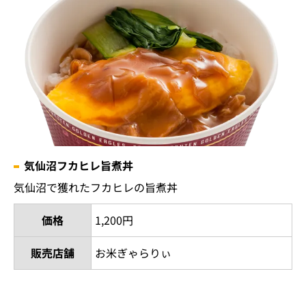
気仙沼フカヒレ旨煮丼
気仙沼で獲れたフカヒレの旨煮丼
価格
1,200円
販売店舗
お米ぎゃらりぃ