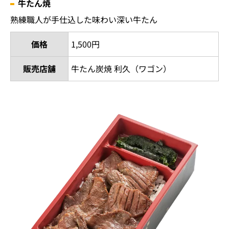
牛たん焼
熟練職人が手仕込した味わい深い牛たん
価格
1,500円
販売店舗
牛たん炭焼 利久（ワゴン）