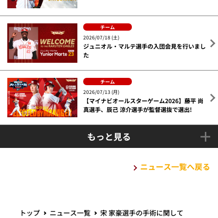
チーム
2026/07/18 (土)
ジュニオル・マルテ選手の入団会見を行いまし
た
チーム
2026/07/13 (月)
【マイナビオールスターゲーム2026】藤平 尚
真選手、辰己 涼介選手が監督選抜で選出!
もっと見る
ニュース一覧へ戻る
トップ
ニュース一覧
宋 家豪選手の手術に関して