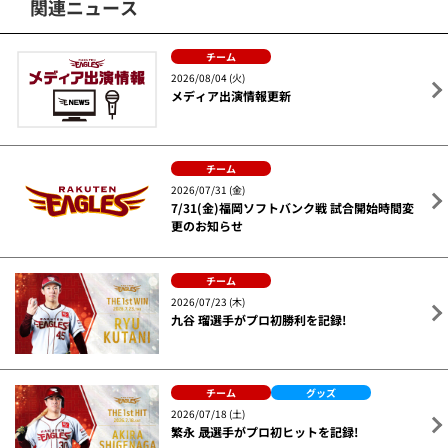
関連ニュース
チーム
2026/08/04 (火)
メディア出演情報更新
チーム
2026/07/31 (金)
7/31(金)福岡ソフトバンク戦 試合開始時間変
更のお知らせ
チーム
2026/07/23 (木)
九谷 瑠選手がプロ初勝利を記録!
チーム
グッズ
2026/07/18 (土)
繁永 晟選手がプロ初ヒットを記録!