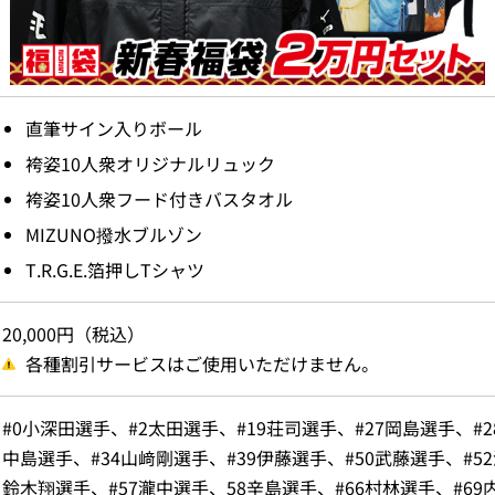
直筆サイン入りボール
袴姿10人衆オリジナルリュック
袴姿10人衆フード付きバスタオル
MIZUNO撥水ブルゾン
T.R.G.E.箔押しTシャツ
20,000円（税込）
各種割引サービスはご使用いただけません。
#0小深田選手、#2太田選手、#19荘司選手、#27岡島選手、#2
中島選手、#34山﨑剛選手、#39伊藤選手、#50武藤選手、#52
鈴木翔選手、#57瀧中選手、58辛島選手、#66村林選手、#69