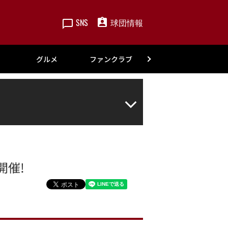
SNS
球団情報
楽天
グルメ
ファンクラブ
アカデミー
開催!