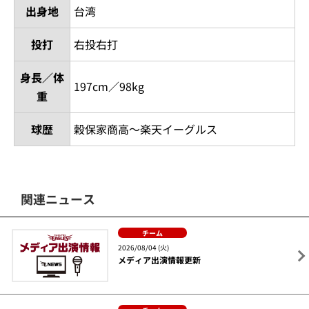
出身地
台湾
投打
右投右打
身長／体
197cm／98kg
重
球歴
穀保家商高～楽天イーグルス
関連ニュース
チーム
2026/08/04 (火)
メディア出演情報更新