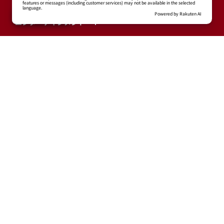
グルメ
ファンクラブ
アカデミー
楽天モバイル 最強パーク宮城
エンターテインメント
TOHOKU SMILE ACTION
CSR
球団情報
プライバシーポリシー
利用規約
特定商取引に基づく表示
ログイン・有料会員登録