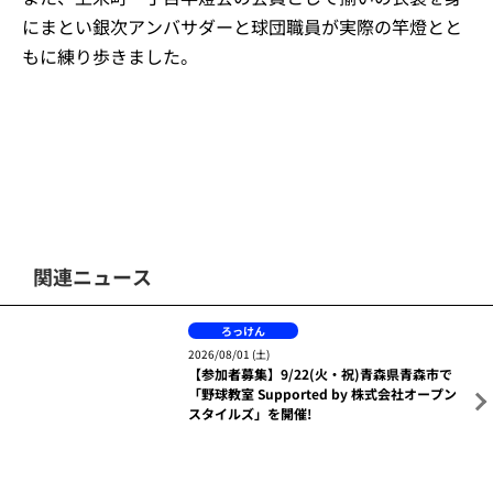
エンジェルス、楽天イーグルスアカデミーJr.チアリーダ
ーズ、マスコットのクラッチーナちゃんが一般募集で集
まった35名の楽天イーグルスファンのみなさんと一緒に
参加しました。
また、上米町一丁目竿燈会の会員として揃いの衣装を身
にまとい銀次アンバサダーと球団職員が実際の竿燈とと
もに練り歩きました。
関連ニュース
ろっけん
2026/08/01 (土)