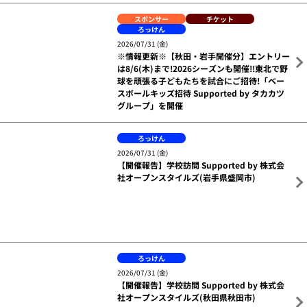
【参加者募集】9/22(火・祝)青森県青森市で
「野球教室 Supported by 株式会社オープン
スタイルズ」を開催!
スポンサー
チケット
ろっけん
2026/07/31 (金)
※情報更新※【秋田・岩手開催分】エントリー
は8/6(木)まで!2026シーズンも開催!!東北で野
球を頑張る子どもたちを試合にご招待!「ベー
スボールキッズ招待 Supported by タカカツ
グループ」を開催
ろっけん
2026/07/31 (金)
【開催報告】学校訪問 Supported by 株式会
社オープンスタイルズ(岩手県盛岡市)