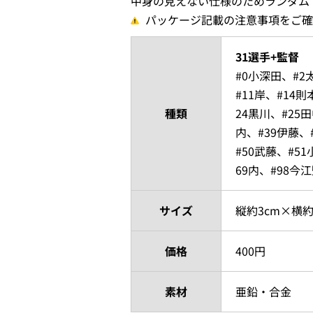
中身の見えない仕様のためランダム
パッケージ記載の注意事項をご確
31選手+監督
#0小深田、#2
#11岸、#14
種類
24黒川、#25
内、#39伊藤、
#50武藤、#5
69内、#98今
サイズ
縦約3cm×横約
価格
400円
素材
亜鉛・合金