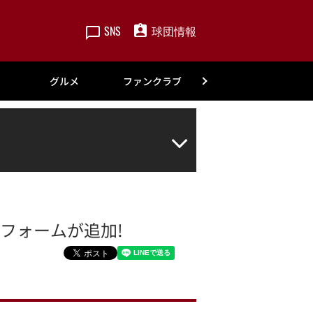
SNS
球団情報
楽天
グルメ
ファンクラブ
アカデミー
ニフォームが追加!