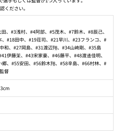
で選手もしくは監督が1つ入っています。
認ください。
太田、#3浅村、#4阿部、#5茂木、#7鈴木、#8辰己、
則本、#18田中、#19荘司、#21早川、#23フランコ、#
田中和、#27岡島、#31渡辺翔、#34山﨑剛、#35島
#41伊藤茉、#43宋家豪、#46藤平、#48渡邊佳明、
1小郷、#55安田、#56鈴木翔、#58辛島、#66村林、#
江監督
3cm