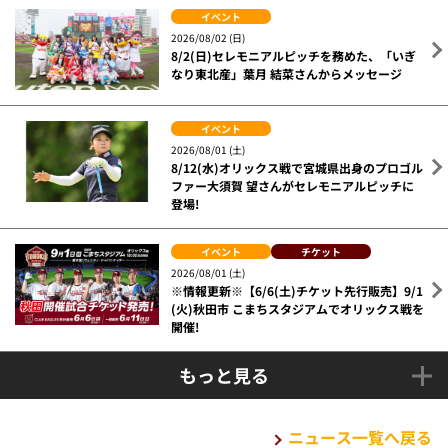
イベント
2026/08/02 (日)
8/2(日)セレモニアルピッチを務めた、「いぎ
なり東北産」葉月 結菜さんからメッセージ
イベント
2026/08/01 (土)
8/12(水)オリックス戦で宮城県出身のプロゴル
ファー大須賀 望さんがセレモニアルピッチに
登場!
イベント
チケット
2026/08/01 (土)
※情報更新※【6/6(土)チケット先行販売】9/1
(火)秋田市 こまちスタジアムでオリックス戦を
開催!
もっと見る
ニュース一覧へ戻る