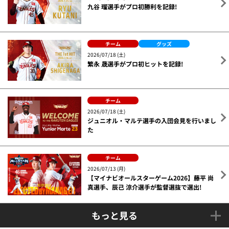
九谷 瑠選手がプロ初勝利を記録!
チーム
グッズ
2026/07/18 (土)
繁永 晟選手がプロ初ヒットを記録!
チーム
2026/07/18 (土)
ジュニオル・マルテ選手の入団会見を行いまし
た
チーム
2026/07/13 (月)
【マイナビオールスターゲーム2026】藤平 尚
真選手、辰己 涼介選手が監督選抜で選出!
もっと見る