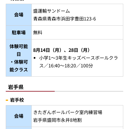
盛運輸サンドーム
会場
青森県青森市浜田字豊田123-6
駐車場
無料
体験可能
8月14日（月）、28日（月）
日
小学1～3年生キッズベースボールクラ
・体験可
ス／16:40～18:20／100分
能クラス
岩手県
岩手校
きたぎんボールパーク室内練習場
会場
岩手県盛岡市永井8地割