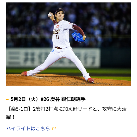
5月2日（火）#26 炭谷 銀仁朗選手
【楽5-1ロ】2安打2打点に加え好リードと、攻守に大活
躍！
ハイライトはこちら