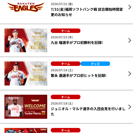
2026/07/31 (金)
7/31(金)福岡ソフトバンク戦 試合開始時間変
更のお知らせ
チーム
2026/07/23 (木)
九谷 瑠選手がプロ初勝利を記録!
チーム
グッズ
2026/07/18 (土)
繁永 晟選手がプロ初ヒットを記録!
チーム
2026/07/18 (土)
ジュニオル・マルテ選手の入団会見を行いまし
た
チーム