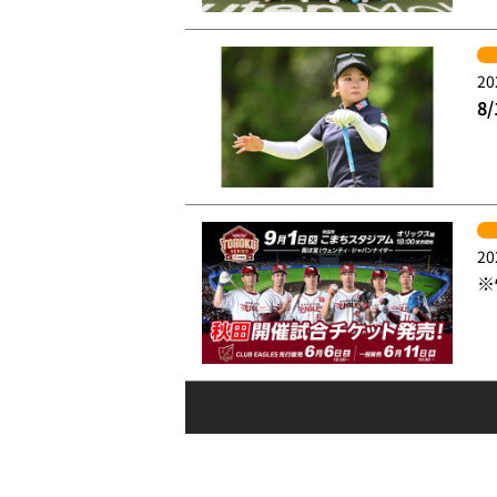
20
8
20
※