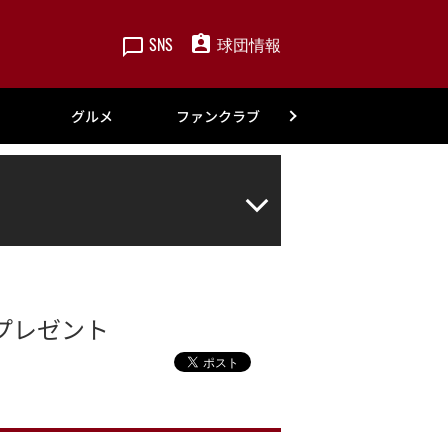
SNS
球団情報
楽天
グルメ
ファンクラブ
アカデミー
プレゼント