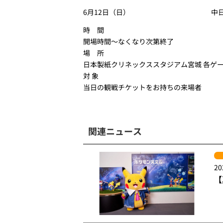
6月12日（日）
中
時 間
開場時間～なくなり次第終了
場 所
日本製紙クリネックススタジアム宮城 各ゲ
対 象
当日の観戦チケットをお持ちの来場者
関連ニュース
20
【