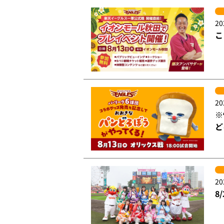
20
こ
20
※
ど
20
8