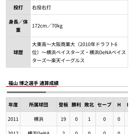
投打
右投右打
身長／体
172cm／70kg
重
大東高～大阪商業大（2010年ドラフト6
球歴
位）～横浜ベイスターズ・横浜DeNAベイス
ターズ～楽天イーグルス
福山 博之選手 通算成績
年度
所属球団
登板
勝利
敗北
セーブ
H
HP
2011
横浜
19
0
1
0
0
0
2012
横浜DeNA
2
0
0
0
0
0