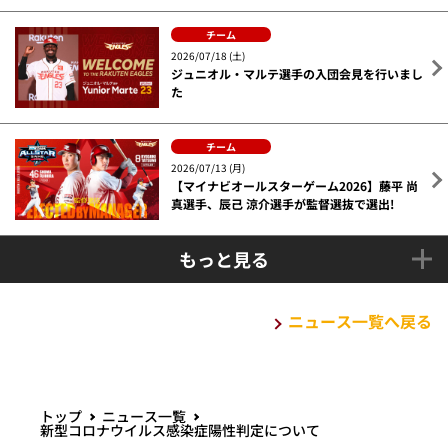
チーム
2026/07/18 (土)
ジュニオル・マルテ選手の入団会見を行いまし
た
チーム
2026/07/13 (月)
【マイナビオールスターゲーム2026】藤平 尚
真選手、辰己 涼介選手が監督選抜で選出!
もっと見る
ニュース一覧へ戻る
トップ
ニュース一覧
新型コロナウイルス感染症陽性判定について