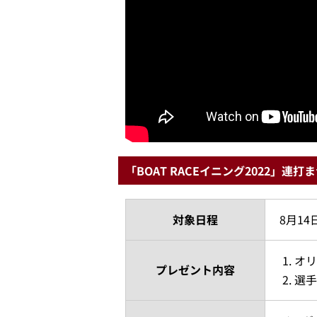
「BOAT RACEイニング2022」連打
対象日程
8月1
オリ
プレゼント内容
選手