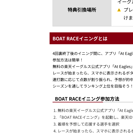
イーグ
特典引換場所
プレ
けま
BOAT RACEイニングとは
4回裏終了後のイニング間に、アプリ「At Ea
参加方法は簡単！
無料の楽天イーグルス公式アプリ「At Eagl
レースが始まったら、スマホに表示されるボ
連打数に応じて点数が割り振られ、予想が的中
シーズンを通してランキング上位を目指そう
BOAT RACEイニング参加方法
無料の楽天イーグルス公式アプリ「At Eag
「BOAT RACEイニング」を起動し、楽天I
着順を予想して応援する選手を選択
レースが始まったら、スマホに表示される