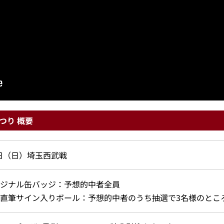
まつり 概要
4日（日）埼玉西武戦
ジナル缶バッジ：予想的中者全員
直筆サイン入りボール：予想的中者のうち抽選で3名様のとこ