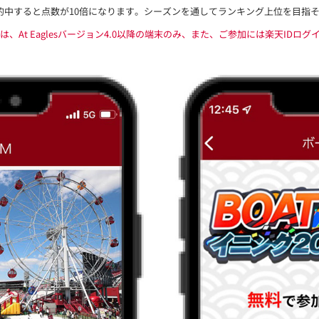
的中すると点数が10倍になります。シーズンを通してランキング上位を目指
利用は、At Eaglesバージョン4.0以降の端末のみ、また、ご参加には楽天IDロ