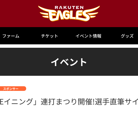
ファーム
チケット
イベント情報
グッズ
イベント
スポンサー
T RACEイニング」連打まつり開催!選手直