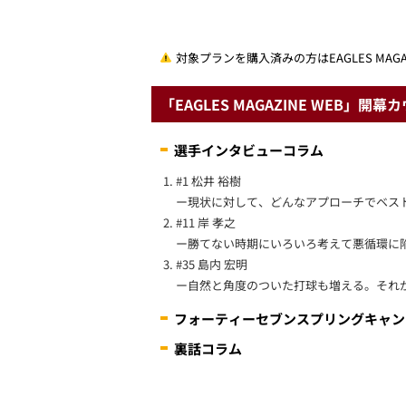
対象プランを購入済みの方はEAGLES MA
「EAGLES MAGAZINE WEB」開
選手インタビューコラム
#1 松井 裕樹
ー現状に対して、どんなアプローチでベス
#11 岸 孝之
ー勝てない時期にいろいろ考えて悪循環に
#35 島内 宏明
ー自然と角度のついた打球も増える。それ
フォーティーセブンスプリングキャン
裏話コラム