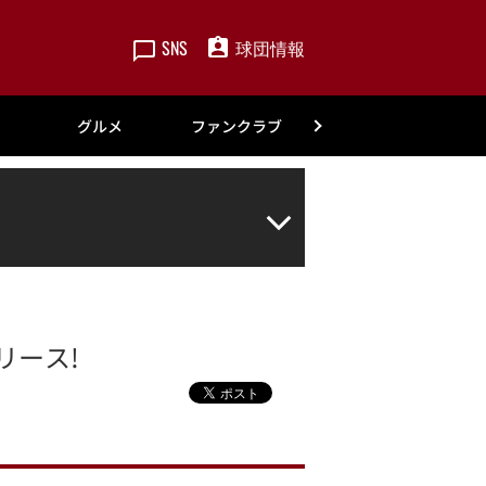
SNS
球団情報
楽天
グルメ
ファンクラブ
アカデミー
リース!