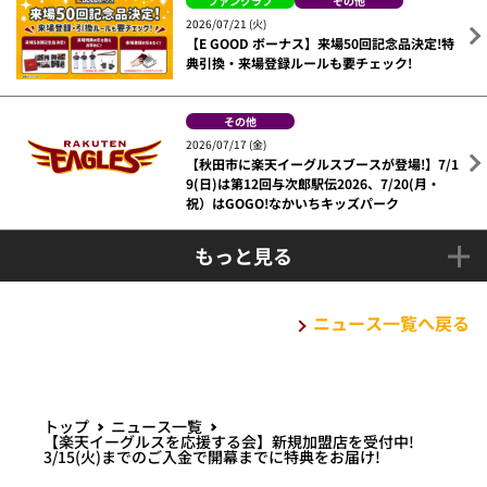
ファンクラブ
その他
2026/07/21 (火)
【E GOOD ボーナス】来場50回記念品決定!特
典引換・来場登録ルールも要チェック!
その他
2026/07/17 (金)
【秋田市に楽天イーグルスブースが登場!】7/1
9(日)は第12回与次郎駅伝2026、7/20(月・
祝）はGOGO!なかいちキッズパーク
もっと見る
ニュース一覧へ戻る
トップ
ニュース一覧
【楽天イーグルスを応援する会】新規加盟店を受付中!
3/15(火)までのご入金で開幕までに特典をお届け!